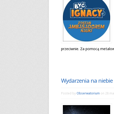
przeciwnie. Za pomocą meta­lo­wej 
Wydarzenia na niebie
Posted by
Obserwatorium
on 28 ma