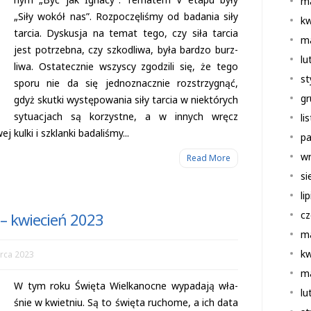
m
„Siły wokół nas”. Roz­po­czę­li­śmy od bada­nia siły
kw
tar­cia. Dys­ku­sja na temat tego, czy siła tar­cia
m
jest potrzebna, czy szko­dliwa, była bar­dzo burz­
lu
liwa. Osta­tecz­nie wszy­scy zgo­dzili się, że tego
st
sporu nie da się jed­no­znacz­nie roz­strzy­gnąć,
gr
gdyż skutki wystę­po­wa­nia siły tar­cia w nie­któ­rych
sytu­acjach są korzystne, a w innych wręcz
li
kulki i szklanki bada­li­śmy...
pa
wr
Read More
si
li
cz
 – kwiecień 2023
m
kw
rca 2023
m
W tym roku Święta Wiel­ka­nocne wypa­dają wła­
lu
śnie w kwiet­niu. Są to święta ruchome, a ich data