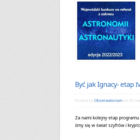
Być jak Ignacy- etap
I
Posted by
Obserwatorium
on 02 ma
Za nami kolejny etap pro­gramu e
śmy się w świat szy­frów i krypto