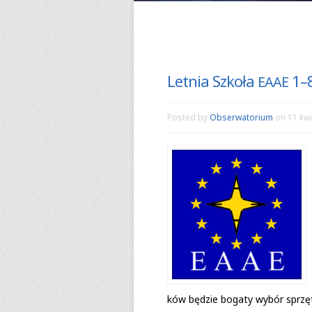
Letnia Szkoła
1–8
EAAE
Posted by
Obserwatorium
on 11 kwi
ków będzie bogaty wybór sprzętu