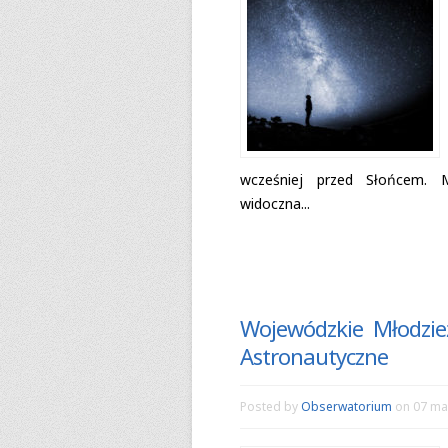
wcze­śniej przed Słoń­cem. M
widoczna...
Wojewódzkie Młodzi
Astronautyczne
Posted by
Obserwatorium
on 07 ma