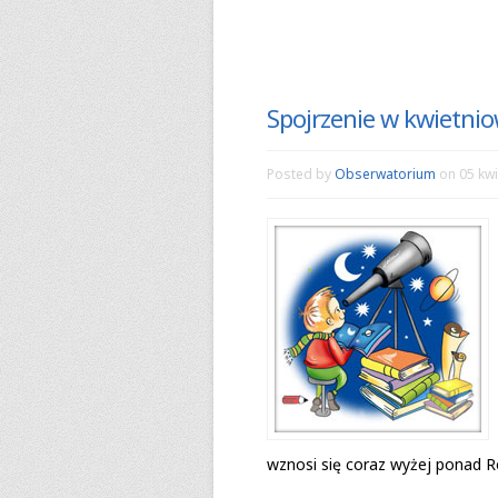
Spojrzenie w kwietni
Posted by
Obserwatorium
on 05 kwi
wznosi się coraz wyżej ponad Rów­n