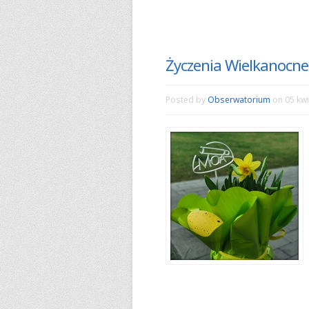
Życzenia Wielkanocne
Posted by
Obserwatorium
on 05 kwi