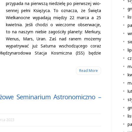
st
przy­pada na pierw­szą nie­dzielę po pierw­szej wio­
gr
sen­nej pełni Księ­życa. To ozna­cza, że Święta
li
Wiel­ka­nocne wypa­dają mię­dzy 22 marca a 25
kwiet­nia. Jeśli cho­dzi o wie­czorne obser­wa­cje,
pa
to na naszym nie­bie zago­ściły pla­nety: Mer­kury,
wr
Wenus, Mars, Uran. Zaś nad ranem możemy
si
wypa­try­wać już Saturna wscho­dzą­cego coraz
li
ię­dzy­na­ro­dowa Sta­cja Kosmiczna (ISS) będzie
cz
m
Read More
kw
m
lu
eżowe Seminarium Astronomiczno –
st
gr
li
rca 2023
pa