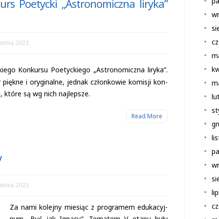
rs Poetycki „Astronomiczna liryka”
pa
wr
si
cz
etnia 2023
m
kw
skiego Kon­kursu Poetyc­kiego „Astro­no­miczna liryka”.
piękne i ory­gi­nalne, jed­nak człon­ko­wie komi­sji kon­
m
ję, które są wg nich najlepsze.
lu
st
Read More
gr
li
pa
V
wr
si
etnia 2023
li
cz
Za nami kolejny mie­siąc z pro­gra­mem edu­ka­cyj­
nym „Być jak Ignacy”. Tema­tem V etapu były