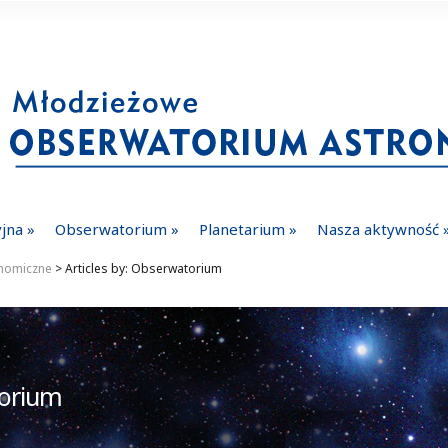
yjna
Obserwatorium
Planetarium
Nasza aktywność
nomiczne
> Articles by: Obserwatorium
torium