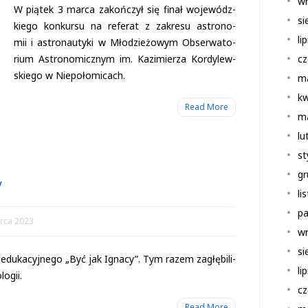
wr
W pią­tek 3 marca zakoń­czył się finał woje­wódz­
si
kiego kon­kursu na refe­rat z zakresu astro­no­
li
mii i astro­nau­tyki w Mło­dzie­żo­wym Obser­wa­to­
rium Astro­no­micz­nym im. Kazi­mie­rza Kor­dy­lew­
cz
skiego w Niepołomicach.
m
kw
Read More
m
lu
st
gr
V
li
pa
rca 2023
wr
si
du­ka­cyj­nego „Być jak Ignacy”. Tym razem zagłę­bi­li­
li
logii.
cz
Read More