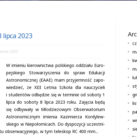
Ar
 lipca 2023
cz
etnia 2023
m
kw
W imie­niu kie­row­nic­twa pol­skiego oddziału Euro­
m
pej­skiego Sto­wa­rzy­sze­nia do spraw Edu­ka­cji
lu
Astro­no­micz­nej (EAAE) mam przy­jem­ność zapo­
st
wie­dzieć, że XIII Let­nia Szkoła dla nauczy­cieli
i stu­den­tów odbę­dzie się w ter­mi­nie od soboty 1
gr
lipca do soboty 8 lipca 2023 roku. Zaję­cia będą
li
się odby­wały w Mło­dzie­żo­wym Obser­wa­to­rium
pa
Astro­no­micz­nym imie­nia Kazi­mie­rza Kor­dy­lew­
wr
skiego w Nie­po­ło­mi­cach. Do dys­po­zy­cji uczest­ni­
si
 obser­wa­cyj­nego, w tym tele­skop RC 400 mm...