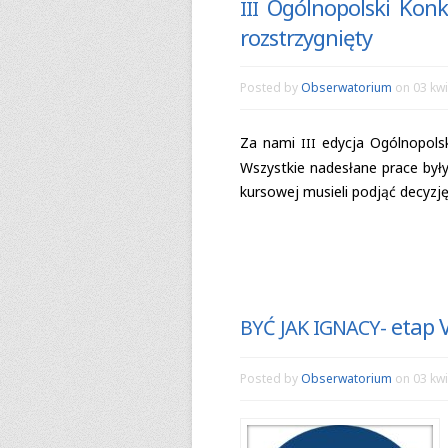
Ogólnopolski Konku
III
rozstrzygnięty
Posted by
Obserwatorium
on 03 kwi
Za nami
edy­cja Ogól­no­pol­
III
Wszyst­kie nade­słane prace były 
kur­so­wej musieli pod­jąć decy­z
etap 
BYĆ
JAK
IGNACY-
Posted by
Obserwatorium
on 03 kwi