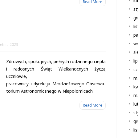
lu
Read More
st
gr
li
pa
wr
etnia 2023
si
li
Zdro­wych, spo­koj­nych, peł­nych rodzin­nego cie­pła
i rado­snych Świąt Wiel­ka­noc­nych życzą
cz
uczniowie,
m
pra­cow­nicy i dyrek­cja Mło­dzie­żo­wego Obser­wa­
kw
to­rium Astro­no­micz­nego w Niepołomicach
m
lu
Read More
st
gr
li