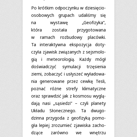
Po krót­kim odpo­czynku w dzie­się­cio­
oso­bo­wych gru­pach uda­li­śmy się
na wystawę „Geo­fi­zyka”,
która została przy­go­to­wana
w ramach roz­bu­dowy pla­cówki.
Ta inte­rak­tywna eks­po­zy­cja doty­
czyła zja­wisk zwią­za­nych z sej­smo­lo­
gią i mete­oro­lo­gią. Każdy mógł
doświad­czyć symu­la­cji trzę­sie­nia
ziemi, zoba­czyć i usły­szeć wyła­do­wa­
nia gene­ro­wane przez cewkę Tesli,
poznać różne strefy kli­ma­tyczne
oraz spraw­dzić jak z kosmosu wyglą­
dają nasi „sąsie­dzi” – czyli pla­nety
Układu Sło­necz­nego. Ta dwu­go­
dzinna przy­goda z geo­fi­zyką pomo­
gła lepiej zro­zu­mieć zja­wi­ska zacho­
dzące zarówno we wnę­trzu