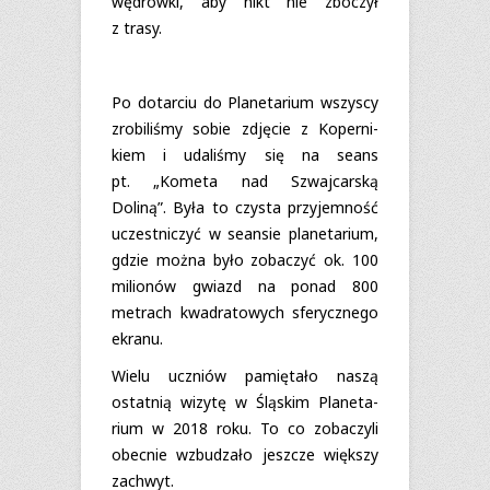
wędrówki, aby nikt nie zbo­czył
z trasy.
Po dotar­ciu do Pla­ne­ta­rium wszy­scy
zro­bi­li­śmy sobie zdję­cie z Koper­ni­
kiem i uda­li­śmy się na seans
pt. „Kometa nad Szwaj­car­ską
Doliną”. Była to czy­sta przy­jem­ność
uczest­ni­czyć w sean­sie pla­ne­ta­rium,
gdzie można było zoba­czyć ok. 100
milio­nów gwiazd na ponad 800
metrach kwa­dra­to­wych sfe­rycz­nego
ekranu.
Wielu uczniów pamię­tało naszą
ostat­nią wizytę w Ślą­skim Pla­ne­ta­
rium w 2018 roku. To co zoba­czyli
obec­nie wzbu­dzało jesz­cze więk­szy
zachwyt.