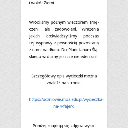
i wokół Ziemi.
Wró­ci­li­śmy póź­nym wie­czo­rem zmę­
czeni, ale zado­wo­leni. Wra­że­nia
jakich doświad­czy­li­śmy pod­czas
tej wyprawy z pew­no­ścią pozo­staną
z nami na długo. Do Pla­ne­ta­rium Ślą­
skiego wró­cimy jesz­cze nie­je­den raz!
Szcze­gó­łowy opis wycieczki można
zna­leźć na stronie:
https://uczniowie.moa.edu.pl/wycieczka-
na-4-fajerki
Poni­żej znaj­dują się zdję­cia wyko­