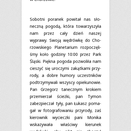
Sobotni pora­nek powi­tał nas sło­
neczną pogodą, która towa­rzy­szyła
nam przez cały dzień naszej
wyprawy. Swoją wędrówkę do Cho­
rzow­skiego Pla­ne­ta­rium roz­po­czę­li­
śmy koło godziny 10:00 przez Park
Ślą­ski. Piękna pogoda pozwo­liła nam
cie­szyć się uro­czymi zakąt­kami przy­
rody, a dobre humory uczest­ni­ków
pod­trzy­my­wali wszy­scy opie­ku­no­wie.
Pan Grze­gorz tanecz­nym kro­kiem
prze­mie­rzał ścieżki, pan Tymon
zabez­pie­czał tyły, pan Łukasz poma­
gał w foto­gra­fo­wa­niu przy­rody, zaś
kie­row­nik wycieczki pani Monika
wska­zy­wała wła­ściwy kie­ru­nek