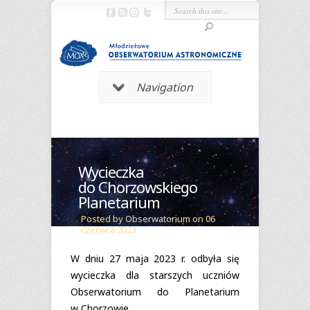
Navigation
Wycieczka
do Chorzowskiego
Planetarium
Posted by
Obserwatorium
on 06
czerwca 2023
W dniu 27 maja 2023 r. odbyła się
wycieczka dla star­szych uczniów
Obser­wa­to­rium do Pla­ne­ta­rium
w Chorzowie.