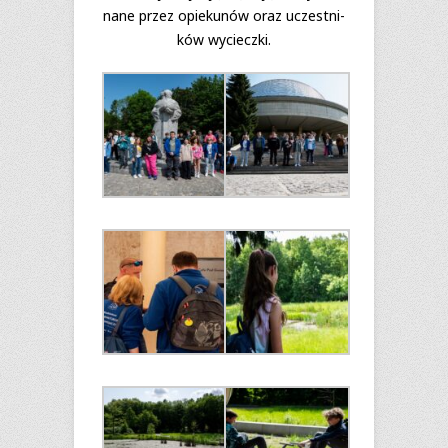
nane przez opie­ku­nów oraz uczest­ni­
ków wycieczki.