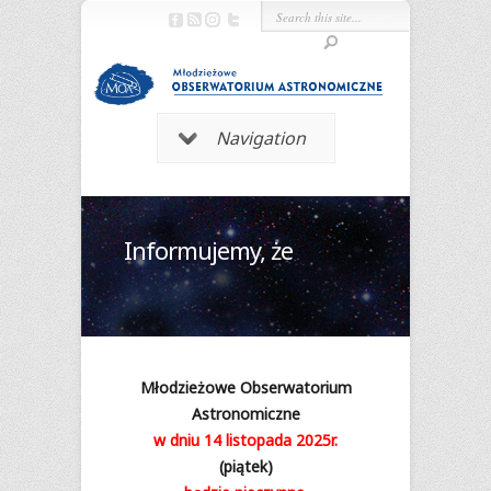
Navigation
Informujemy, że
Mło­dzie­żowe Obserwatorium
Astro­no­miczne
w dniu 14 listo­pada 2025r.
(pią­tek)